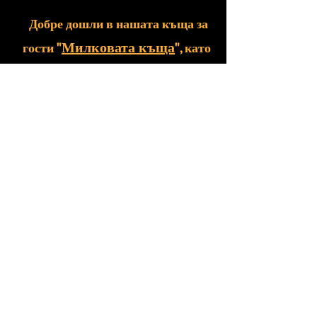
Добре дошли в нашата къща за
Милковата къща
гости "
", като
те са вече две, разположени на
живописния бряг на р. Русенск
Лом в с. Кошов, община Иваново,
само на 30 от гр. Русе.
Насладете се на уютната
атмосфера и вълшебната природа
на ПП "Русенски Лом", докато
опитвате вкусни домашно
приготвени български
национални ястия в нашия малък
ресторант
. Очакваме ви с