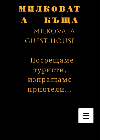
МИЛКОВАТ
А КЪЩА
Milkovata
Guest House
Посрещаме
туристи,
изпращаме
приятели...