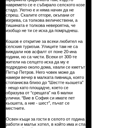
навремето се е събирало селското козе
стадо. Уютно е и няма начин да не
спреш. Скалите отгоре, окъпани от
изгрева, са толкова величествени, а
тишината е толкова невероятна, че
изобщо не ти се иска да помръднеш.
Кошов е откритие за всеки любител на
селския туризъм. Улиците там не са
виждали нов асфалт от поне 20-ина
години, но са чисти. Всеки от 300-те
жители на селцето иска да му е
подредено около дома, хвали се кметът
Петър Петров. Него човек може да
намери вечер в малката пивница, която
стопанисва близо до “Шестте кьошета”
- нещо като площадче, което се
образува от “срещата” на 6 малки
улички. “Вие в София си имате пет
кьошета, а ние - шест”, пъчат се
местните.
Освен къщи за гости в селото от година
работи и малък хотел, в който има и спа