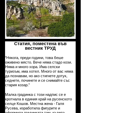
Статия, поместена във
вестник ТРУД
“Някога, преди години, това беше
оживено място. Вече няма стадо кози.
Няма и много хора. Има селски
туризъм, има хотел. Много от вас няма
да познавам, но ако стигнете дотук,
седнете, починете и се снимайте със
стария козар.”
Малка градинка с този надпис се е
кротнала в единия край на русенското
селце Кошов. Местна жена - Галя
Русева, изработила фигурите и
оформила градинката там, където