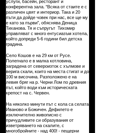
услуги, басейн, ресторант и
конферентна зала. “Всяка от стаите е с
различен цвят и интериор. Така и 20
пъти да дойде човек при нас, все ще му
е като за първи”, обяснява Деница
Тиханова. Тя и съпругът Тихомир
управляват с много ентусиазъм хотела,
който допреди 5-6 години бил детска
градина.
Село Кошов е на 29 км от Русе.
Полегнало е в малка котловина,
заградена от североизток с хълмове и
верига скали, които на места стигат и до
100 м височина. Разположено е на
левия бряг на р. Черни Лом по древния
път, който води към историческата
крепост на с. Червен.
На няколко минути път с кола са селата
Иваново и Божичен. Дефилето е
изключително живописно с
причудливите си образувания от
изветряването на скалите, с
многобройните - над 400! - пещерни