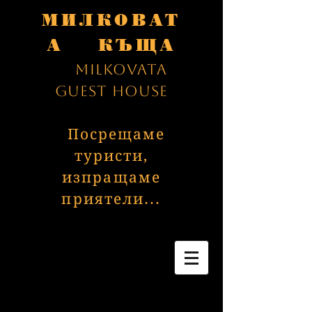
МИЛКОВАТ
А КЪЩА
Milkovata
Guest House
Посрещаме
туристи,
изпращаме
приятели...