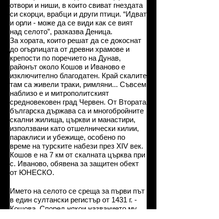
отвори и ниши, в които свиват гнездата
си скорци, врабци и други птици. “Идват
и орли - може да се види как се вият
над селото”, разказва Деница.
За хората, които решат да се докоснат
до огърлицата от древни храмове и
крепости по поречието на Дунав,
районът около Кошов и Иваново е
изключително благодатен. Край скалите
там са живели траки, римляни... Съвсем
наблизо е и митрополитският
средновековен град Червен. От Втората
българска държава са и многобройните
скални жилища, църкви и манастири,
използвани като отшелнически килии,
параклиси и убежище, особено по
време на турските набези през ХIV век.
Кошов е на 7 км от скалната църква при
с. Иваново, обявена за защитен обект
от ЮНЕСКО.
Името на селото се среща за първи път
в един султански регистър от 1431 г. -
Кошова. Според някои названието му
произхожда от мястото, където е