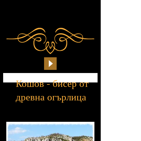
Кошов - бисер от
древна огърлица