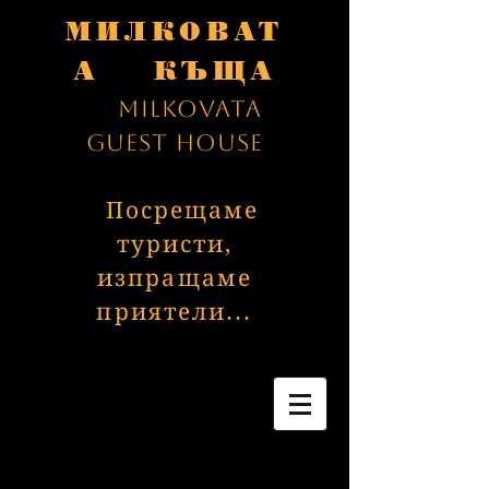
МИЛКОВАТ
А КЪЩА
Milkovata
Guest House
Посрещаме
туристи,
изпращаме
приятели...