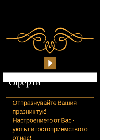
Оферти
Отпразнувайте Вашия
празник тук
!
Настроението от Вас -
уютът и гостоприемството
от нас!