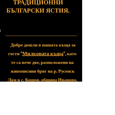
ТРАДИЦИОННИ
БЪЛГАРСКИ ЯСТИЯ.
З
Добре дошли в нашата къща за
Милковата къща
гости "
", като
те са вече две, разположени на
живописния бряг на р. Русенск
Лом в с. Кошов, община Иваново,
само на 30 от гр. Русе.
Насладете се на уютната
атмосфера и вълшебната природа
на ПП "Русенски Лом", докато